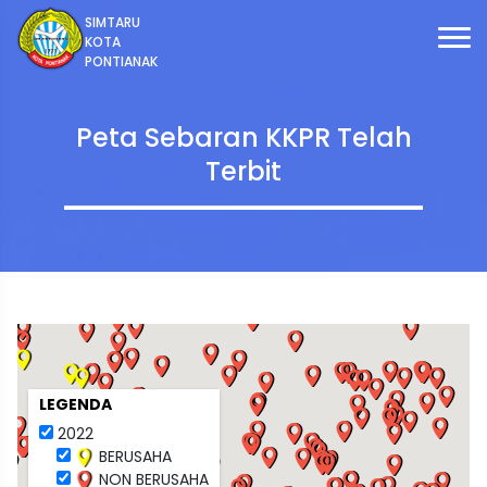
SIMTARU
KOTA
PONTIANAK
Peta Sebaran KKPR Telah
Terbit
LEGENDA
2022
BERUSAHA
NON BERUSAHA