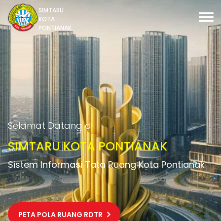
SIMTARU
KOTA
PONTIANAK
Selamat Datang di
SIMTARU KOTA PONTIANAK
Sistem Informasi Tata Ruang Kota Pontianak
PETA POLA RUANG RDTR